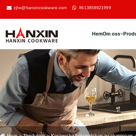
zjhx@hanxincookware.com
8613858921999
Hem
Om oss
Prod
Hem
Produkter
Keramiska köksredskap av aluminium