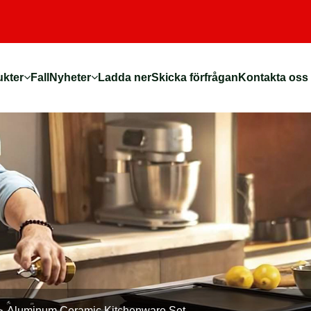
ukter
Fall
Nyheter
Ladda ner
Skicka förfrågan
Kontakta oss
Aluminum Ceramic Kitchenware Set