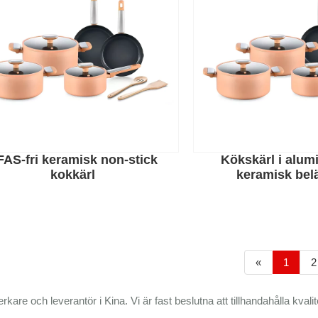
FAS-fri keramisk non-stick
Kökskärl i alu
kokkärl
keramisk bel
«
1
2
e och leverantör i Kina. Vi är fast beslutna att tillhandahålla kvalite