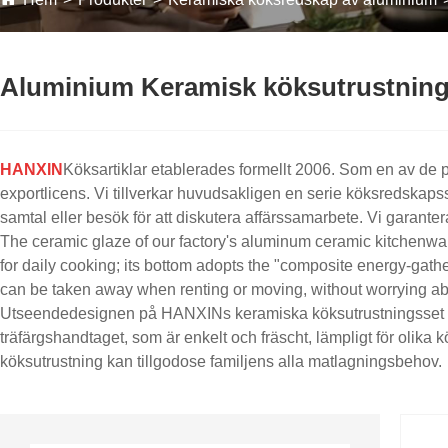
Aluminium Keramisk köksutrustning 
HANXIN
Köksartiklar etablerades formellt 2006. Som en av de p
exportlicens. Vi tillverkar huvudsakligen en serie köksredskapss
samtal eller besök för att diskutera affärssamarbete. Vi garanterar
The ceramic glaze of our factory's aluminum ceramic kitchenware s
for daily cooking; its bottom adopts the "composite energy-gather
can be taken away when renting or moving, without worrying abo
Utseendedesignen på HANXINs keramiska köksutrustningsset av 
träfärgshandtaget, som är enkelt och fräscht, lämpligt för olika 
köksutrustning kan tillgodose familjens alla matlagningsbehov.