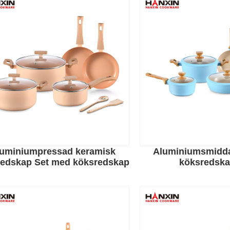
uminiumpressad keramisk
Aluminiumsmidda
redskap Set med köksredskap
köksredska