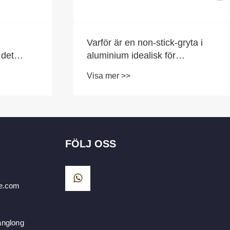
Varför är en non-stick-gryta i
 det
aluminium idealisk för
vardagsmatlagning med
Visa mer >>
familjen?
FÖLJ OSS
e.com
anglong