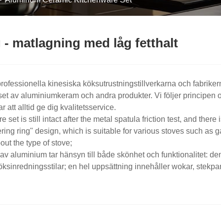
- matlagning med låg fetthalt
rofessionella kinesiska köksutrustningstillverkarna och fabriker
et av aluminiumkeram och andra produkter. Vi följer principen om
 att alltid ge dig kvalitetsservice.
et is still intact after the metal spatula friction test, and the
ing ring" design, which is suitable for various stoves such as ga
ut the type of stove;
aluminium tar hänsyn till både skönhet och funktionalitet: de
köksinredningsstilar; en hel uppsättning innehåller wokar, stekpa