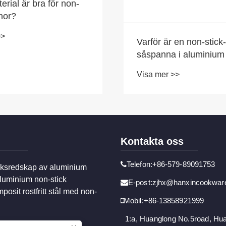
erial är bra för non-
nor?
>>
Varför är en non-stick-
såspanna i aluminium
bästa valet för
Visa mer >>
vardagsmatlagning?
Kontakta oss
Telefon:+86-579-89091753
ksredskap av aluminium
luminium non-stick
E-post:zjhx@hanxincookwar
posit rostfritt stål med non-
Mobil:+86-13858921999
1:a, Huanglong No.5road, Hu