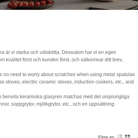
na är vi starka och välskötta. Dessutom har vi en egen
 kvalitet först och kunden först, och välkomnar ditt brev,
re is no need to worry about scratches when using metal spatulas
s stoves, electric ceramic stoves, induction cookers, etc., and
n benvita keramiska glasyren matchas med det ursprungliga
nnor, soppgrytor, mjölkgrytor, etc., och en uppsättning
View as