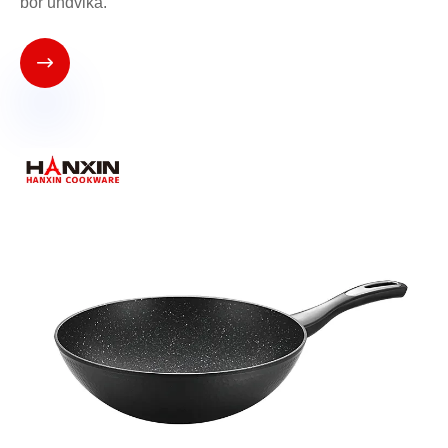
bör undvika.
