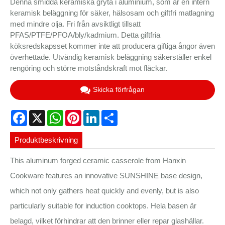
Denna smidda keramiska gryta i aluminium, som är en intern
keramisk beläggning för säker, hälsosam och giftfri matlagning
med mindre olja. Fri från avsiktligt tillsatt
PFAS/PTFE/PFOA/bly/kadmium. Detta giftfria
köksredskapsset kommer inte att producera giftiga ångor även
överhettade. Utvändig keramisk beläggning säkerställer enkel
rengöring och större motståndskraft mot fläckar.
Skicka förfrågan
Facebook
X
WhatsApp
Pinterest
LinkedIn
Share
Produktbeskrivning
This aluminum forged ceramic casserole from Hanxin
Cookware features an innovative SUNSHINE base design,
which not only gathers heat quickly and evenly, but is also
particularly suitable for induction cooktops. Hela basen är
belagd, vilket förhindrar att den brinner eller repar glashällar.