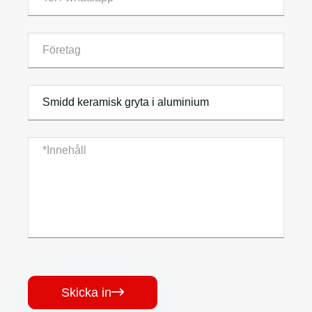
Skicka in
