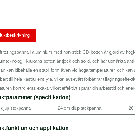
uktbeskrivning
riteringspanna i aluminium med non-stick CD-botten är gjord av hög
umteknologi. Krukans botten är tjock och solid, och har utmärkta an
kan kan bibehålla en stabil form även vid höga temperaturer, och k
art till hela kastrullens yta, vilket avsevärt förbättrar tillagningseffek
turen kontrolleras exakt, vilket effektivt sparar din arbetstid och ene
ktparameter (specifikation)
 djup stekpanna
24 cm djup stekpanna
26
ktfunktion och applikation