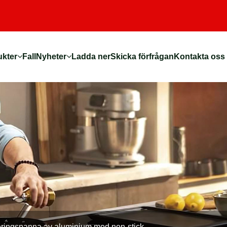
ukter
Fall
Nyheter
Ladda ner
Skicka förfrågan
Kontakta oss
eringspanna av aluminium med non-stick