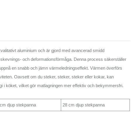
kvalitativt aluminium och är gjord med avancerad smidd
ti-skevnings- och deformationsförmåga. Denna process säkerställer
an uppnå en snabb och jämn värmeledningseffekt. Värmen överförs
tiviteten. Oavsett om du steker, steker, steker eller kokar, kan
rgi i köket, vilket gör matlagningen mer effektiv och bekymmersfri.
 cm djup stekpanna
28 cm djup stekpanna