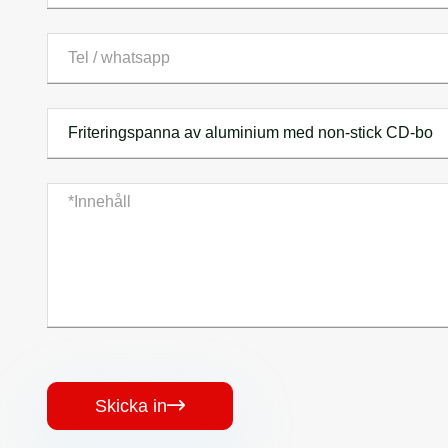
Skicka in
