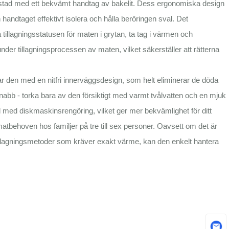
rustad med ett bekvämt handtag av bakelit. Dess ergonomiska design
handtaget effektivt isolera och hålla beröringen sval. Det
tillagningsstatusen för maten i grytan, ta tag i värmen och
der tillagningsprocessen av maten, vilket säkerställer att rätterna
 den med en nitfri innerväggsdesign, som helt eliminerar de döda
snabb - torka bara av den försiktigt med varmt tvålvatten och en mjuk
bel med diskmaskinsrengöring, vilket ger mer bekvämlighet för ditt
matbehoven hos familjer på tre till sex personer. Oavsett om det är
 tillagningsmetoder som kräver exakt värme, kan den enkelt hantera