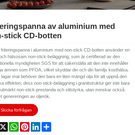
teringspanna av aluminium med
-stick CD-botten
friteringspanna i aluminium med non-stick CD-botten använder en
och hälsosam non-stick-beläggning, som är certifierad av den
tionella myndigheten SGS för att säkerställa att den inte innehåller
ga ämnen som PFOA, vilket skyddar din och din familjs kosthälsa.
 lagar mat behöver den bara en liten mängd olja för att uppnå den
ka effekten; dess non-stick-beläggning i granitstruktur ger inte bara
 utmärkt non-stick-prestanda och slitstyrka, utan minskar också
vt genereringen av oljerök.
Skicka förfrågan
acebook
X
WhatsApp
Pinterest
LinkedIn
Share