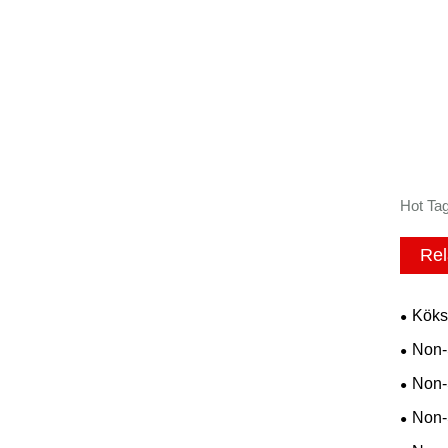
Hot Tag
Rel
Köks
Non-
Non-
Non-