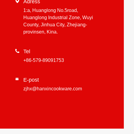

Adress
1:a, Huanglong No.5road,
Huanglong Industrial Zone, Wuyi
County, Jinhua City, Zhejiang-
provinsen, Kina.

Tel
+86-579-89091753
E-post

zjhx@hanxincookware.com