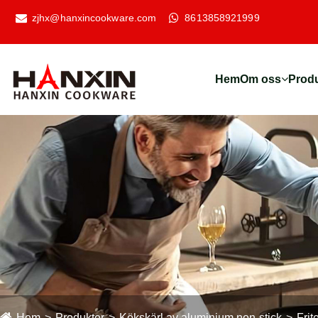
zjhx@hanxincookware.com
8613858921999
Hem
Om oss
Prod
Hem
Produkter
Kökskärl av aluminium non-stick
Frit