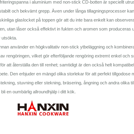
riteringspanna i aluminium med non-stick CD-botten är speciellt ut
 stabilt och bekvämt grepp. Även under långa tillagningsprocesser kan 
inliga glaslocket på toppen gör att du inte bara enkelt kan observera 
en, utan låser också effektivt in fukten och aromen som produceras un
r utsökta.
nan använder en högkvalitativ non-stick ytbeläggning och kombinerar
av rengöringen, vilket gör efterföljande rengöring extremt enkel och 
ör att återställa den till renhet; samtidigt är den också helt kompati
ete. Den erbjuder en mängd olika storlekar för att perfekt tillgodose 
stekning, stuvning eller stekning, bräsering, ångning och andra olika
 bli en oumbärlig allroundhjälp i ditt kök.