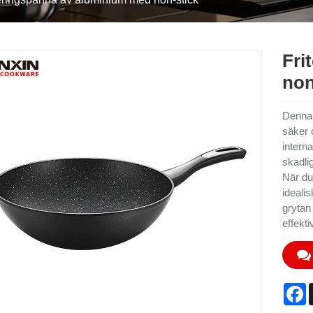
Fri
non
Denna 
säker 
interna
skadli
När du
idealis
grytan
effekti
F