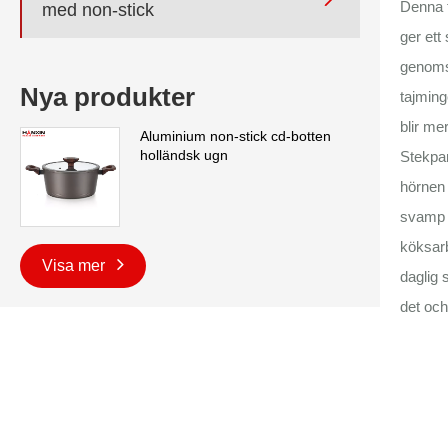
Denna f
med non-stick
ger ett
genomsk
Nya produkter
tajming
blir me
Aluminium non-stick cd-botten
holländsk ugn
Stekpan
hörnen 
svamp f
köksarb
Visa mer
daglig 
det och