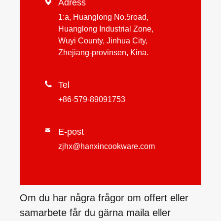

Adress
1:a, Huanglong No.5road,
Huanglong Industrial Zone,
Wuyi County, Jinhua City,
Zhejiang-provinsen, Kina.

Tel
+86-579-89091753
E-post

zjhx@hanxincookware.com
Om du har några frågor om offert eller
samarbete får du gärna maila eller