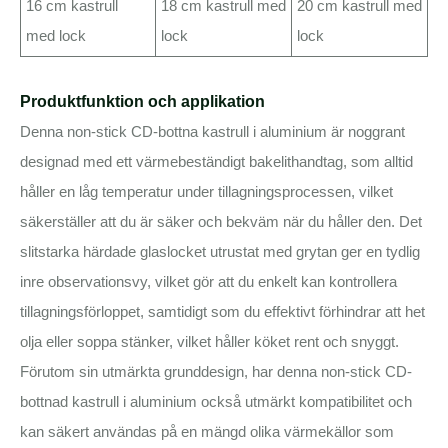
16 cm kastrull
18 cm kastrull med
20 cm kastrull med
med lock
lock
lock
Produktfunktion och applikation
Denna non-stick CD-bottna kastrull i aluminium är noggrant
designad med ett värmebeständigt bakelithandtag, som alltid
håller en låg temperatur under tillagningsprocessen, vilket
säkerställer att du är säker och bekväm när du håller den. Det
slitstarka härdade glaslocket utrustat med grytan ger en tydlig
inre observationsvy, vilket gör att du enkelt kan kontrollera
tillagningsförloppet, samtidigt som du effektivt förhindrar att het
olja eller soppa stänker, vilket håller köket rent och snyggt.
Förutom sin utmärkta grunddesign, har denna non-stick CD-
bottnad kastrull i aluminium också utmärkt kompatibilitet och
kan säkert användas på en mängd olika värmekällor som