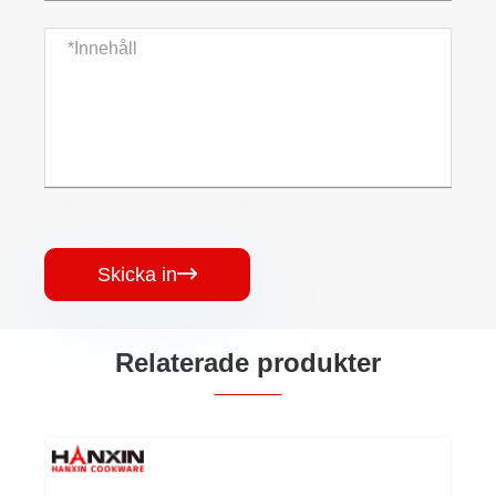
Skicka in

Relaterade produkter