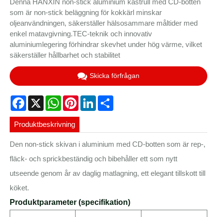
Denna HANXIN non-stick aluminium kastrull med CD-botten
som är non-stick beläggning för kokkärl minskar
oljeanvändningen, säkerställer hälsosammare måltider med
enkel matavgivning.TEC-teknik och innovativ
aluminiumlegering förhindrar skevhet under hög värme, vilket
säkerställer hållbarhet och stabilitet
Skicka förfrågan
Facebook
X
WhatsApp
Pinterest
LinkedIn
Share
Produktbeskrivning
Den non-stick skivan i aluminium med CD-botten som är rep-,
fläck- och sprickbeständig och bibehåller ett som nytt
utseende genom år av daglig matlagning, ett elegant tillskott till
köket.
Produktparameter (specifikation)