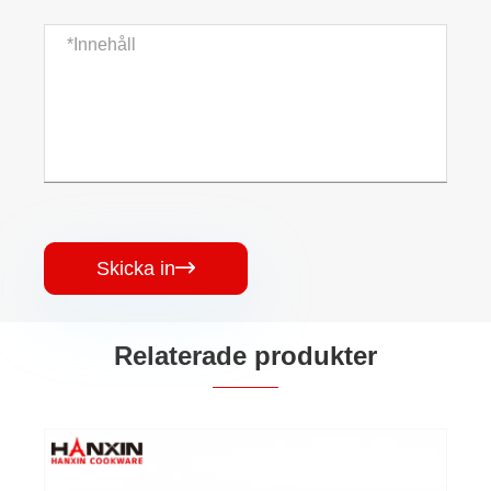
Skicka in

Relaterade produkter