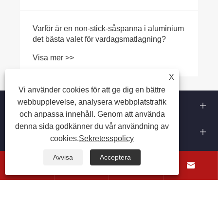
Varför är en non-stick-såspanna i aluminium
det bästa valet för vardagsmatlagning?
Visa mer >>
X
Vi använder cookies för att ge dig en bättre
Om oss
webbupplevelse, analysera webbplatstrafik
och anpassa innehåll. Genom att använda
denna sida godkänner du vår användning av
Produkter
cookies.
Sekretesspolicy
Kontakta oss
Avvisa
Acceptera




FÖLJ OSS