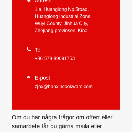
Adress
1:a, Huanglong No.5road,
Huanglong Industrial Zone,
Wuyi County, Jinhua City,
Zhejiang-provinsen, Kina.

Tel
+86-579-89091753
E-post

zjhx@hanxincookware.com
Om du har några frågor om offert eller
samarbete får du gärna maila eller