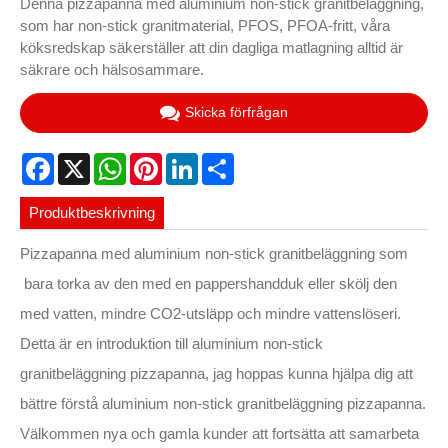
Denna pizzapanna med aluminium non-stick granitbeläggning,
som har non-stick granitmaterial, PFOS, PFOA-fritt, våra
köksredskap säkerställer att din dagliga matlagning alltid är
säkrare och hälsosammare.
Skicka förfrågan
Facebook
X
WhatsApp
Pinterest
LinkedIn
Share
Produktbeskrivning
Pizzapanna med aluminium non-stick granitbeläggning som
bara torka av den med en pappershandduk eller skölj den
med vatten, mindre CO2-utsläpp och mindre vattenslöseri.
Detta är en introduktion till aluminium non-stick
granitbeläggning pizzapanna, jag hoppas kunna hjälpa dig att
bättre förstå aluminium non-stick granitbeläggning pizzapanna.
Välkommen nya och gamla kunder att fortsätta att samarbeta