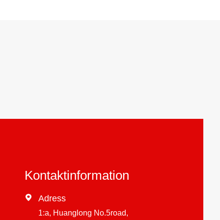
Kontaktinformation

Adress
1:a, Huanglong No.5road,