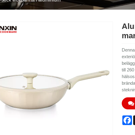
Alu
mar
Denna 
exteri
belägg
till 26
hälsosa
brända 
stekni
F