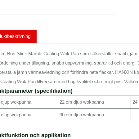
uktbeskrivning
um Non-Stick Marble Coating Wok Pan som säkerställer snabb, jämn v
rdelning under tillagning, snabb uppvärmning, sparar tid och energ
erställa jämn värmeavledning och förhindra heta fläckar. HANXIN kö
Coating Wok Pan tillverkare med hög kvalitet och rimligt pris. Välko
ktparameter (specifikation)
 djup wokpanna
22 cm djup wokpanna
24
 djup wokpanna
30 cm djup wokpanna
ktfunktion och applikation