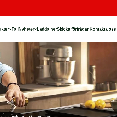
ukter
Fall
Nyheter
Ladda ner
Skicka förfrågan
Kontakta oss
-stick wokpanna i aluminium