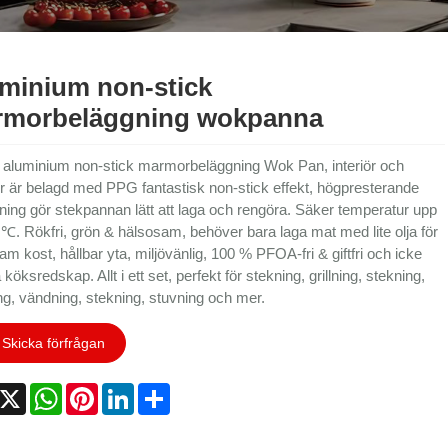
minium non-stick
morbeläggning wokpanna
aluminium non-stick marmorbeläggning Wok Pan, interiör och
ör är belagd med PPG fantastisk non-stick effekt, högpresterande
ning gör stekpannan lätt att laga och rengöra. Säker temperatur upp
0 ℃. Rökfri, grön & hälsosam, behöver bara laga mat med lite olja för
m kost, hållbar yta, miljövänlig, 100 % PFOA-fri & giftfri och icke
köksredskap. Allt i ett set, perfekt för stekning, grillning, stekning,
ng, vändning, stekning, stuvning och mer.
Skicka förfrågan
acebook
X
WhatsApp
Pinterest
LinkedIn
Share