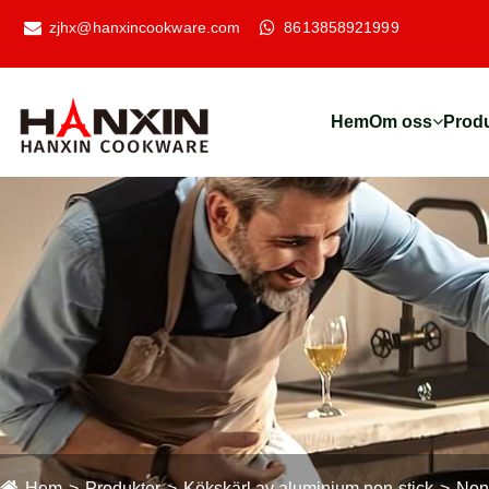
zjhx@hanxincookware.com
8613858921999
Hem
Om oss
Prod
Hem
Produkter
Kökskärl av aluminium non-stick
Non