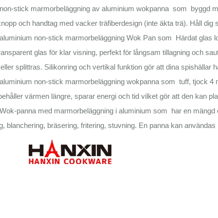
non-stick marmorbeläggning av aluminium wokpanna som byggd med i
knopp och handtag med vacker träfiberdesign (inte äkta trä). Håll dig
luminium non-stick marmorbeläggning Wok Pan som Härdat glas lock 
ransparent glas för klar visning, perfekt för långsam tillagning och saut
eller splittras. Silikonring och vertikal funktion gör att dina spishälla
aluminium non-stick marmorbeläggning wokpanna som tuff, tjock 4 m
behåller värmen längre, sparar energi och tid vilket gör att den kan pl
ok-panna med marmorbeläggning i aluminium som har en mängd olika 
g, blanchering, bräsering, fritering, stuvning. En panna kan användas p