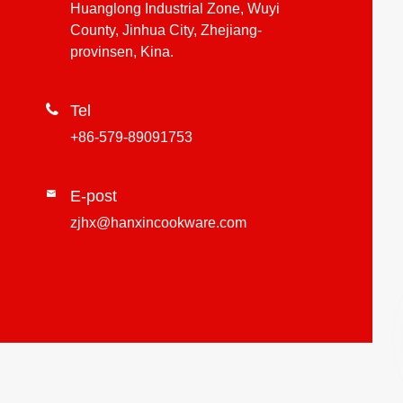
Huanglong Industrial Zone, Wuyi
County, Jinhua City, Zhejiang-
provinsen, Kina.

Tel
+86-579-89091753
E-post

zjhx@hanxincookware.com