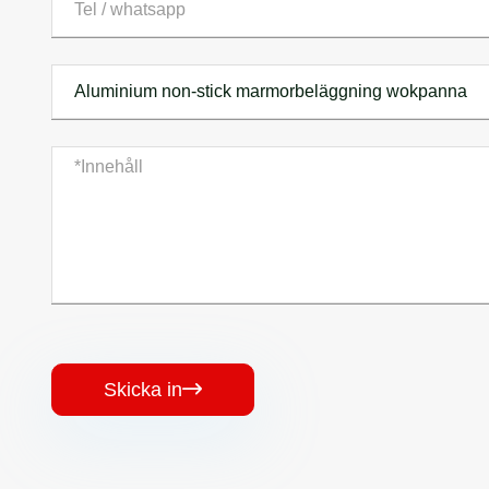
Skicka in
