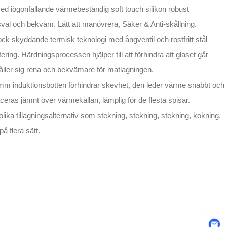
ögonfallande värmebeständig soft touch silikon robust
 sval och bekväm. Lätt att manövrera, Säker & Anti-skållning.
skyddande termisk teknologi med ångventil och rostfritt stål
ering. Härdningsprocessen hjälper till att förhindra att glaset går
r håller sig rena och bekvämare för matlagningen.
m induktionsbotten förhindrar skevhet, den leder värme snabbt och
aceras jämnt över värmekällan, lämplig för de flesta spisar.
tillagningsalternativ som stekning, stekning, stekning, kokning,
å flera sätt.