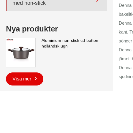
med non-stick
Denna 
bakelit
Denna a
Nya produkter
kant. T
Aluminium non-stick cd-botten
sönder 
holländsk ugn
Denna 
jämnt, 
Denna W
sjudnin
Visa mer