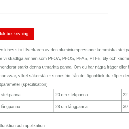
uktbeskrivning
 kinesiska tillverkaren av den aluminiumpressade keramiska stekpan
r vi skadliga ämnen som PFOA, PFOS, PFAS, PTFE, bly och kadmium, vi
nderar starkt denna utmärkta panna. Om du har några frågor eller fu
arssvar, vilket säkerställer sinnesfrid från det ögonblick du köper de
parameter (specifikation)
 stekpanna
20 cm stekpanna
22
 långpanna
28 cm långpanna
30
funktion och applikation