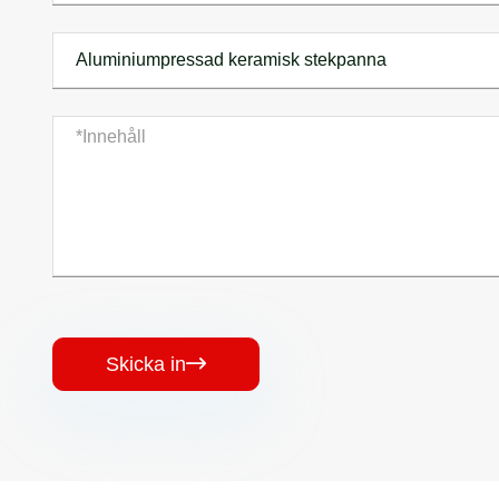
Skicka in
