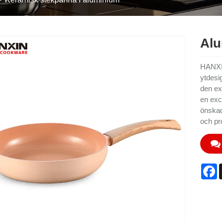
Alu
HANXIN
ytdesi
den ex
en exce
önskade
och pro
F