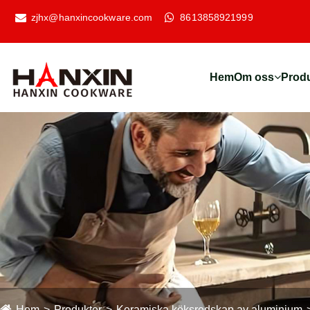
zjhx@hanxincookware.com
8613858921999
Hem
Om oss
Prod
Hem
Produkter
Keramiska köksredskap av aluminium