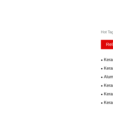
Hot Tag
Rel
Kera
Kera
Alum
Kera
Kera
Kera