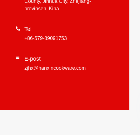
County, Jinhua City, Zhejiang-
provinsen, Kina.

Tel
+86-579-89091753
E-post

zjhx@hanxincookware.com