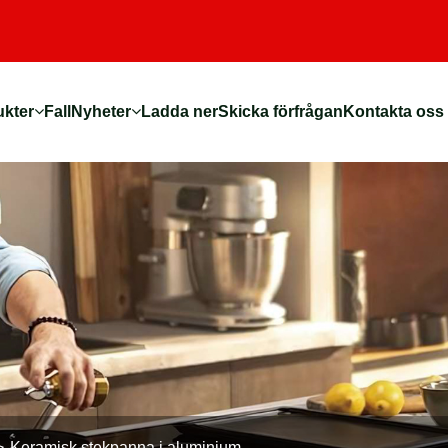
ukter
Fall
Nyheter
Ladda ner
Skicka förfrågan
Kontakta oss
Keramisk stekpanna i aluminium