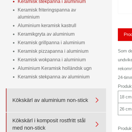
Keramisk stekpanna i aluminium
Keramisk friteringspanna av
aluminium
Aluminium keramisk kastrull
Keramikgryta av aluminium
Prod
Keramisk grillpanna i aluminium
Som den
Keramisk pizzapanna i aluminium
Keramisk wokpanna i aluminium
undvike
Aluminium Keramisk holländsk ugn
rekomme
Keramisk stekpanna av aluminium
24-timm
Produkt
18 cm

Kökskärl av aluminium non-stick
26 cm
Kökskärl i komposit rostfritt stål

med non-stick
Produkt