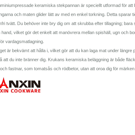
miniumpressade keramiska stekpannan är speciellt utformad för att b
ngarna och maten glider lätt av med en enkel torkning. Detta sparar ti
fri tvätt. Du behöver inte bry dig om att skrubba efter tillagning; bara
hand, vilket gör det enkelt att manövrera mellan spishäll, ugn och bord. 
för vardagsmatlagning.
et är bekvämt att hålla i, vilket gör att du kan laga mat under längre peri
så att du inte bränner dig. Krukans keramiska beläggning är både fläck-
 och fastnar, som tomatsås och rödbetor, utan att oroa dig för märken ell