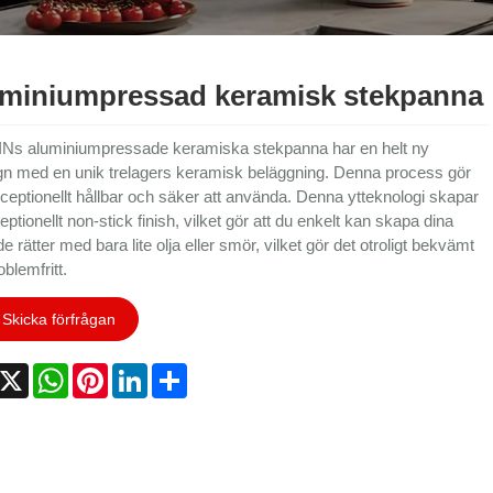
miniumpressad keramisk stekpanna
s aluminiumpressade keramiska stekpanna har en helt ny
gn med en unik trelagers keramisk beläggning. Denna process gör
ceptionellt hållbar och säker att använda. Denna ytteknologi skapar
ptionellt non-stick finish, vilket gör att du enkelt kan skapa dina
 rätter med bara lite olja eller smör, vilket gör det otroligt bekvämt
blemfritt.
Skicka förfrågan
acebook
X
WhatsApp
Pinterest
LinkedIn
Share