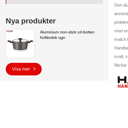
Den alu
anvisni
Nya produkter
problem
med en 
Aluminium non-stick cd-botten
holländsk ugn
match 
Handtag
svalt, 
fläckar
Visa mer