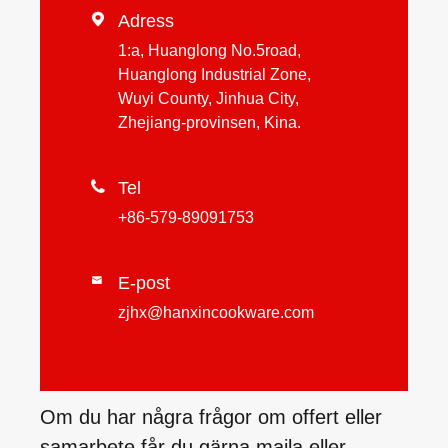

Adress
1:a, Huanglong No.5road,
Huanglong Industrial Zone,
Wuyi County, Jinhua City,
Zhejiang-provinsen, Kina.

Tel
+86-579-89091753
E-post

zjhx@hanxincookware.com
Om du har några frågor om offert eller
samarbete får du gärna maila eller