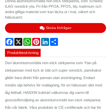
Denna aluminiumsmidda non-stick stekpanna, som Schweiz
ILAG nonstick-yta. Fri från PFOA, PFOS, bly, kadmium och
andra giftiga material som kan läcka ut i mat, säkert och
hälsosamt.
Skicka förfrågan
Facebook
X
WhatsApp
Pinterest
LinkedIn
Share
Produktbeskrivning
Den aluminiumsmidda non-stick stekpanna som Ytan på
stekpannan med lock är slät och super nonstick, pannkakor
glider bara direkt från pannan utan ansträngning. Endast
mindre olja behövs för matlagning, för en hälsosam diet med
låg fetthalt. HANXIN kokkärl välkomnar dig varmt till
grossistförsäljning av aluminiumsmidd non-stick stekpanna
från vår fabrik. Våra produkter är CE-certifierade och har för