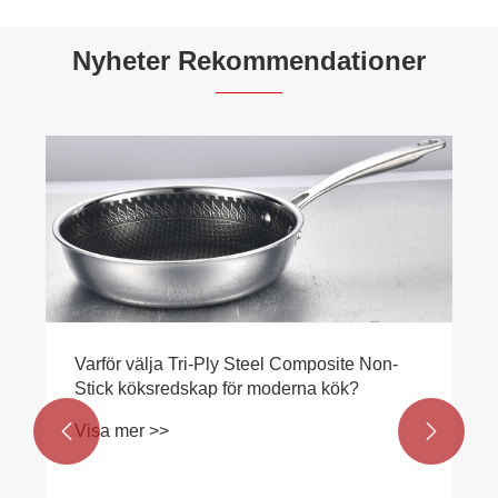
Nyheter Rekommendationer
Hur förbä
aluminiu
Visa mer
för välja Tri-Ply Steel Composite Non-
ck köksredskap för moderna kök?
sa mer >>

