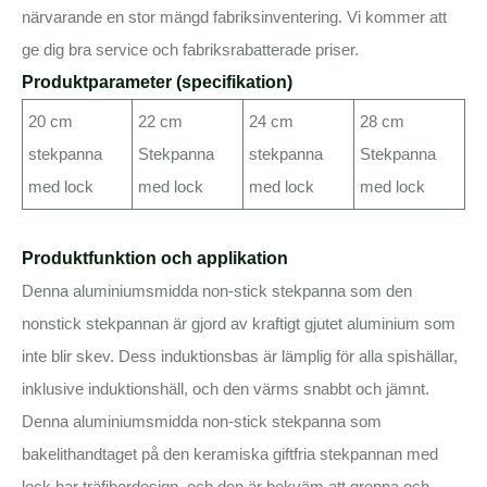
närvarande en stor mängd fabriksinventering. Vi kommer att
ge dig bra service och fabriksrabatterade priser.
Produktparameter (specifikation)
20 cm
22 cm
24 cm
28 cm
stekpanna
Stekpanna
stekpanna
Stekpanna
med lock
med lock
med lock
med lock
Produktfunktion och applikation
Denna aluminiumsmidda non-stick stekpanna som den
nonstick stekpannan är gjord av kraftigt gjutet aluminium som
inte blir skev. Dess induktionsbas är lämplig för alla spishällar,
inklusive induktionshäll, och den värms snabbt och jämnt.
Denna aluminiumsmidda non-stick stekpanna som
bakelithandtaget på den keramiska giftfria stekpannan med
lock har träfiberdesign, och den är bekväm att greppa och