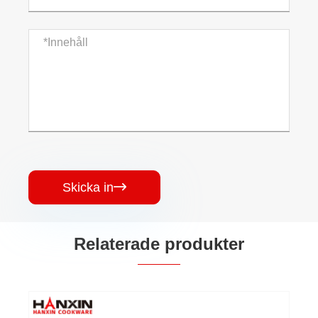
Skicka in

Relaterade produkter