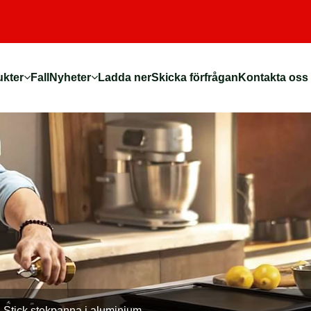
ukter
Fall
Nyheter
Ladda ner
Skicka förfrågan
Kontakta oss
-Stick stekpanna i aluminium