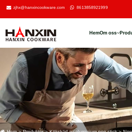
zjhx@hanxincookware.com
8613858921999
Hem
Om oss
Prod
Hem
Produkter
Kökskärl av aluminium non-stick
Non