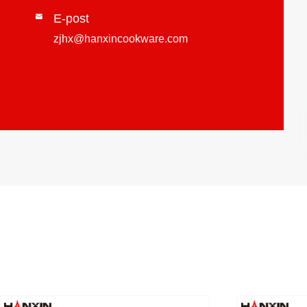
E-post

zjhx@hanxincookware.com