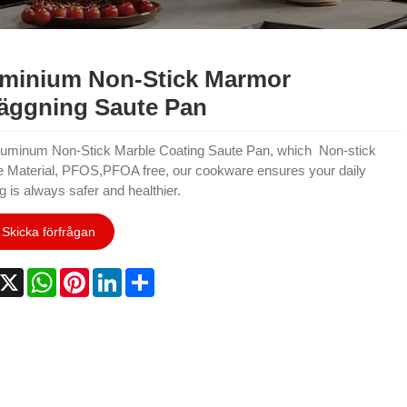
minium Non-Stick Marmor
äggning Saute Pan
luminum Non-Stick Marble Coating Saute Pan, which Non-stick
e Material, PFOS,PFOA free, our cookware ensures your daily
g is always safer and healthier.
Skicka förfrågan
acebook
X
WhatsApp
Pinterest
LinkedIn
Share