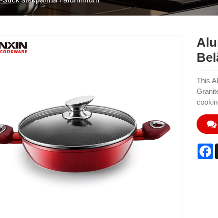
Alu
Bel
This A
Granit
cookin
F