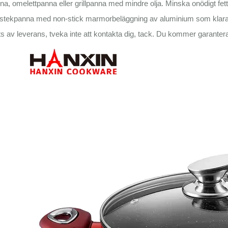
a, omelettpanna eller grillpanna med mindre olja. Minska onödigt fettin
stekpanna med non-stick marmorbeläggning av aluminium som klarar 
s av leverans, tveka inte att kontakta dig, tack. Du kommer garanterat