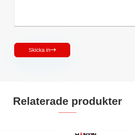
Skicka in

Relaterade produkter