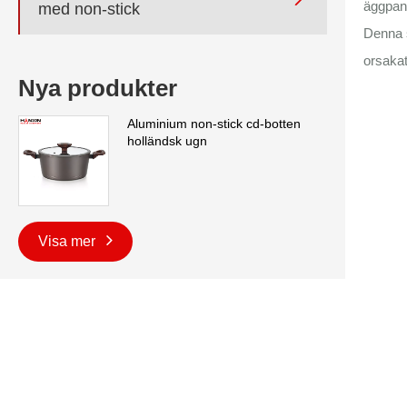
äggpann
med non-stick
Denna 
orsakat
Nya produkter
Aluminium non-stick cd-botten
holländsk ugn
Visa mer