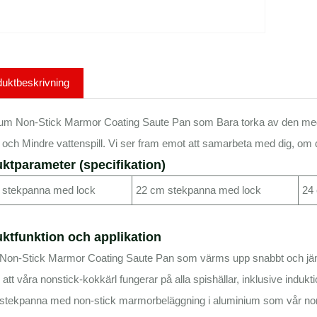
uktbeskrivning
um Non-Stick Marmor Coating Saute Pan som Bara torka av den med 
 och Mindre vattenspill. Vi ser fram emot att samarbeta med dig, om du
ktparameter (specifikation)
 stekpanna med lock
22 cm stekpanna med lock
24
ktfunktion och applikation
Non-Stick Marmor Coating Saute Pan som värms upp snabbt och jämnt
r att våra nonstick-kokkärl fungerar på alla spishällar, inklusive indukti
stekpanna med non-stick marmorbeläggning i aluminium som vår non